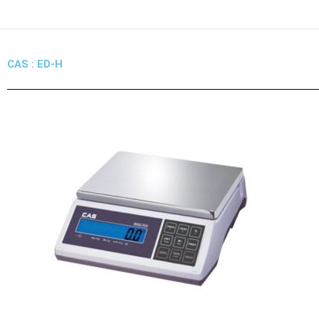
Skip
to
content
CAS : ED-H