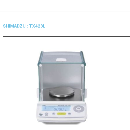
Skip
to
content
SHIMADZU : TX423L