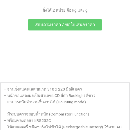
ชั่งได้ 2 หน่วย คือ kg และ g
สอบถามราคา / ขอใบเสนอราคา
– จานชั่งสแตนเลส ขนาด 310 x 220 มิลลิเมตร
– หน้าจอแสดงผลเป็นตัวเลข LCD สีดำ Backlight สีขาว
– สามารถนับจำนวนชิ้นงานได้ (Counting mode)
– มีระบบตรวจสอบน้ำหนัก (Comparator Function)
– พร้อมช่องต่อสาย RS232C
– ใช้แบตเตอรี่ ชนิดชาร์จไฟฟ้าได้ (Rechargeable Battery) ใช้สาย AC