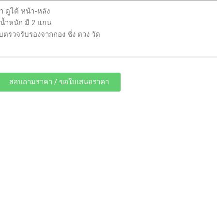
้า ดูได้ หน้า-หลัง
น้ำหนัก มี 2 แกน
บตรวจรับรองจากกอง ชั่ง ตวง วัด
สอบถามราคา / ขอใบเสนอราคา